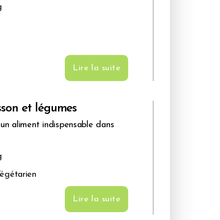
g
Lire la suite
son et légumes
un aliment indispensable dans
g
égétarien
Lire la suite