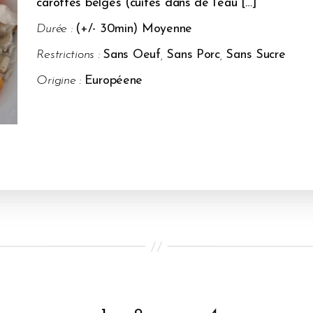
carottes belges (cuites dans de l’eau […]
Durée :
(+/- 30min) Moyenne
Restrictions :
Sans Oeuf
,
Sans Porc
,
Sans Sucre
Origine :
Européene
…