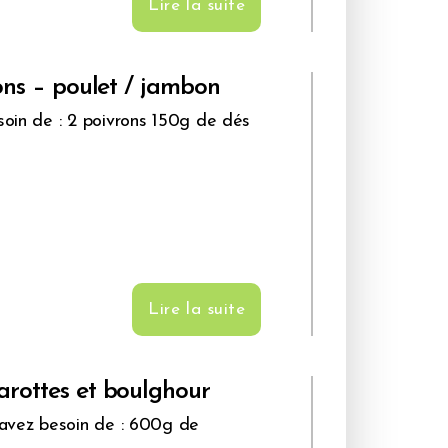
Lire la suite
ons – poulet / jambon
soin de : 2 poivrons 150g de dés
Lire la suite
arottes et boulghour
s avez besoin de : 600g de