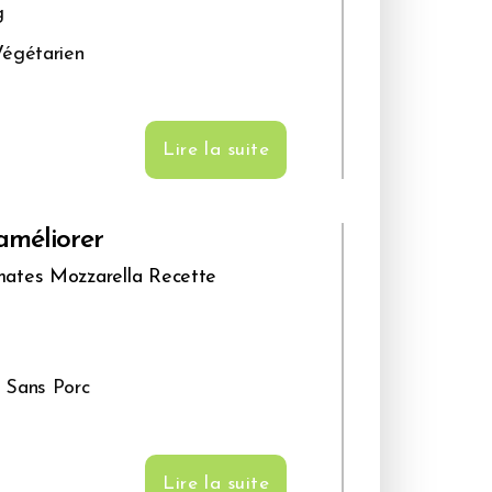
g
égétarien
Lire la suite
améliorer
mates Mozzarella Recette
,
Sans Porc
Lire la suite