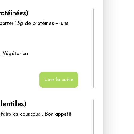
rotéinées)
pporter 15g de protéines + une
,
Végétarien
Lire la suite
entilles)
faire ce couscous : Bon appetit