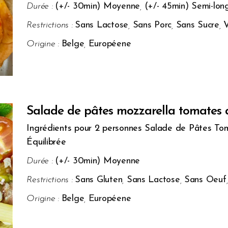
Durée :
(+/- 30min) Moyenne
,
(+/- 45min) Semi-lon
Restrictions :
Sans Lactose
,
Sans Porc
,
Sans Sucre
,
V
Origine :
Belge
,
Européene
Salade de pâtes mozzarella tomates 
Ingrédients pour 2 personnes Salade de Pâtes To
Équilibrée
Durée :
(+/- 30min) Moyenne
Restrictions :
Sans Gluten
,
Sans Lactose
,
Sans Oeuf
Origine :
Belge
,
Européene