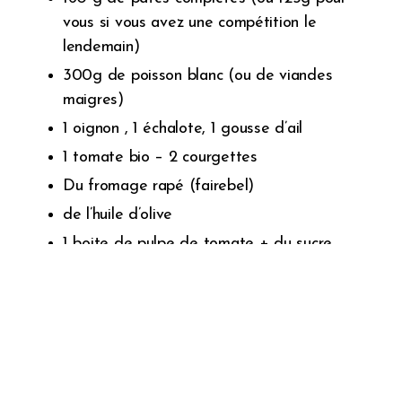
vous si vous avez une compétition le
lendemain)
300g de poisson blanc (ou de viandes
maigres)
1 oignon , 1 échalote, 1 gousse d’ail
1 tomate bio – 2 courgettes
Du fromage rapé (fairebel)
de l’huile d’olive
1 boite de pulpe de tomate + du sucre
pour couper l’amertume de la sauce tomate
Des épices (herbes, paprika et chili ici)
Objectif : cuire les pâtes al dente, le poisson à l’huile d’olive et
les légumes en wok pour favoriser la digestion.
Vous pouvez accompagné cela d’un morceau de pain surtout