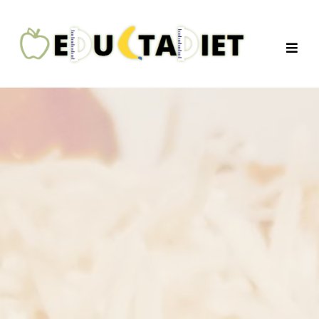
QuentinEducTaDiet