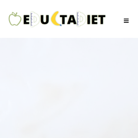
QuentinEducTaDiet