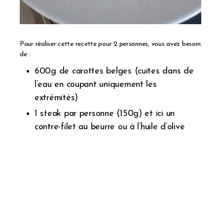
Pour réaliser cette recette pour 2 personnes, vous avez besoin
de :
600g de carottes belges (cuites dans de
l’eau en coupant uniquement les
extrémités)
1 steak par personne (150g) et ici un
contre-filet au beurre ou à l’huile d’olive
Un bouquet de jeune oignon cuit à l’huile
d’olive
120 à 150g de boulghour cru en fonction
de votre besoin (n’oubliez pas d’ajouter un
filet d’huile de noix à la fin de la cuisson)
250ml de sauce light (4% MG)