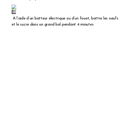
A l’aide d’un batteur électrique ou d’un fouet, battre les oeufs
et le sucre dans un grand bol pendant 4 minutes
125 g de compote de pommes sans sucre ajouté
Mélanger les bananes écrasées avec la compote de pomme
et la vanille ou le sucre vanillé , puis ajouter au mélange oeuf-
sucre en mélangeant.
Mélanger la levure et le bicarbonate alimentaire à la farine,
puis ajouter au mélange précédent en mélangeant rapidement
(si on bat trop longtemps, le cake risque d’être sec ou trop
“dense”).