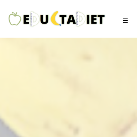
QuentinEducTaDiet