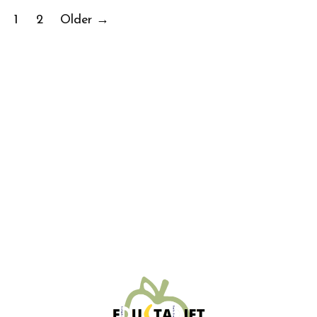
Posts
1
2
Older
→
pagination