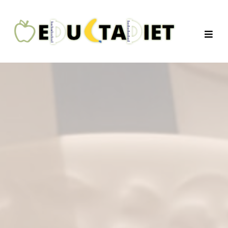
QuentinEducTaDiet