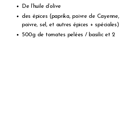
De l’huile d’olive
des épices (paprika, poivre de Cayenne,
poivre, sel, et autres épices + spéciales)
500g de tomates pelées / basilic et 2
petites boîtes de tomates concentrées
Pour la préparation, j’ai d’abords cuit les légumes dans de
l’eau (carotte + courgette) puis ensuite tout dans une poêle à
wok en commençant par cuire les oignons avec de l’huile
d’olive. Enfin, j’ai intégré petit à petit l’ensemble des
ingrédiants en terminant par la sauce tomate.
N’oubliez pas de cuire les pâtes “al dente” et de vous fiez à
votre faim ! S’il en reste, vous pouvez en garder pour le
lendemain.
Pour accompagner ce repas, vous pouvez prendre un verre de
vin de rouge ou de l’eau.
En dessert, j’avais prévu un petit pudding.