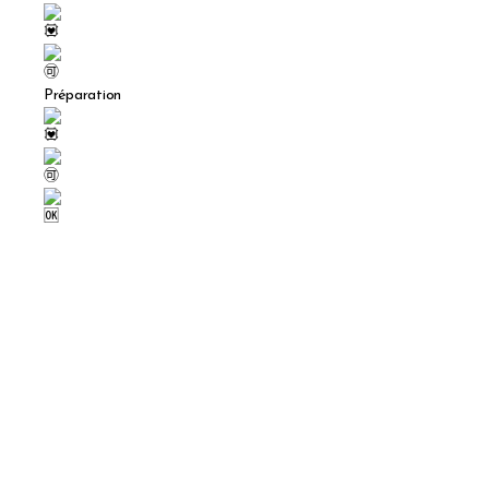
Préparation
Pelez les oignons, épluchez les carottes et
les pdt.
Hachez les oignons, coupez les carottes en
rondelles et taillez les pdt en cubes.
Reservez le tout.
Taillez le bœuf en cubes puis salé et poivré
(ou demander au boucher).
Dans un faitout, versez l’huile d’olive,