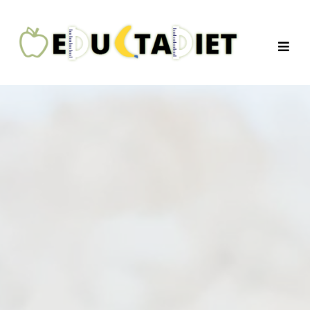
QuentinEducTaDiet