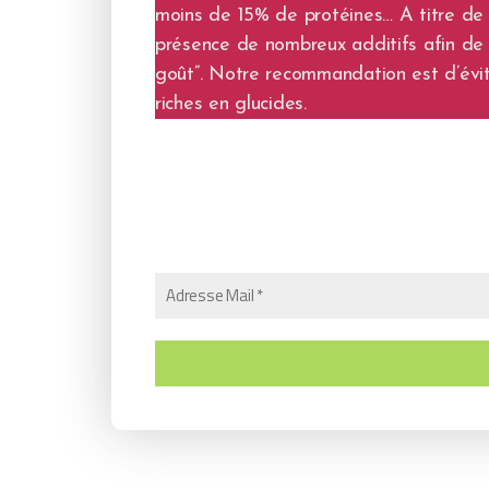
moins de 15% de protéines… A titre de 
présence de nombreux additifs afin de s
goût”. Notre recommandation est d’évite
riches en glucides.