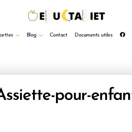
QuentinEducTaDiet
cettes
Blog
Contact
Documents utiles
Assiette-pour-enfan