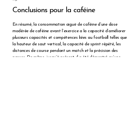
Conclusions pour la caféine
En résumé, la consommation aiguë de caféine d’une dose
modérée de caféine avant l’exercice a la capacité d’améliorer
plusieurs capacités et compétences liées au football telles que
la hauteur de saut vertical, la capacité de sprint répété, les
distances de course pendant un match et la précision des
passes. De même, jusqu’à présent, il a été démontré qu’une
dose unique et aiguë de caféine n’a pas d’impact négatif sur
l’augmentation des variables liées aux lésions musculaires lors
des matches officiels. Cependant, d’autres études sont
nécessaires pour évaluer si la consommation chronique de
caféine pourrait modifier les marqueurs de lésions
musculaires. De plus, la supplémentation en caféine ne modifie
ni la perception de l’effort ni la fréquence cardiaque lors
d’exercices de soccer intermittents réguliers à haute intensité.
Malgré cette enquête suggérant plusieurs avantages de la
caféine dans le football, l’utilisation de ce stimulant ne devrait
être recommandée qu’après une évaluation minutieuse des
inconvénients généralement associés à l’utilisation de la