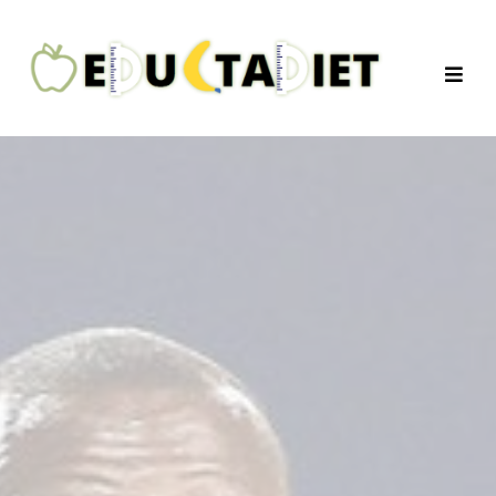
QuentinEducTaDiet