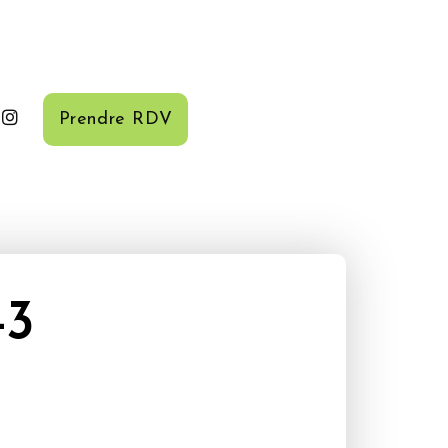
Prendre RDV
-3